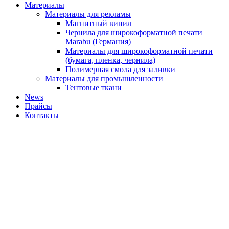
Материалы
Материалы для рекламы
Магнитный винил
Чернила для широкоформатной печати
Marabu (Германия)
Материалы для широкоформатной печати
(бумага, пленка, чернила)
Полимерная смола для заливки
Материалы для промышленности
Тентовые ткани
News
Прайсы
Контакты